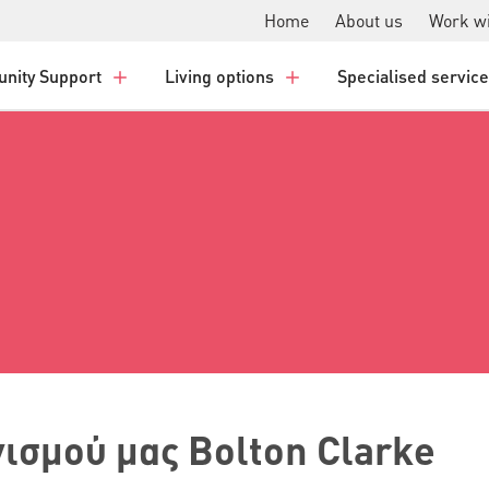
Home
About us
Work wi
nity Support
Living options
Specialised servic
νισμού μας Bolton Clarke