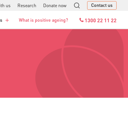
Contact us
th us
Research
Donate now
GO
1300 22 11 22
es
What is positive ageing?